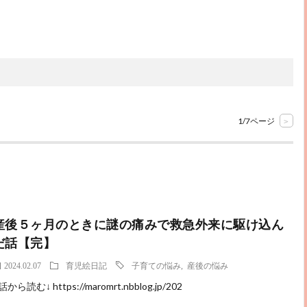
1/7ページ
>
産後５ヶ月のときに謎の痛みで救急外来に駆け込ん
だ話【完】
2024.02.07
育児絵日記
子育ての悩み
,
産後の悩み
話から読む↓ https://maromrt.nbblog.jp/202