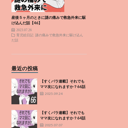
産後５ヶ月のときに謎の痛みで救急外来に駆
け込んだ話【46】
2023.07.26
育児絵日記
謎の痛みで救急外来に駆け込ん
だ話
最近の投稿
【すくパラ連載】それでも
ママ友になれますか？66話
2025.09.24
【すくパラ連載】それでも
ママ友になれますか？64話
2025.07.07