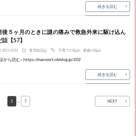
続きを読む
産後５ヶ月のときに謎の痛みで救急外来に駆け込ん
だ話【57】
2023.10.02
育児絵日記
子育ての悩み
,
産後の悩み
話から読む↓ https://maromrt.nbblog.jp/202
続きを読む
1
…
7
NEXT