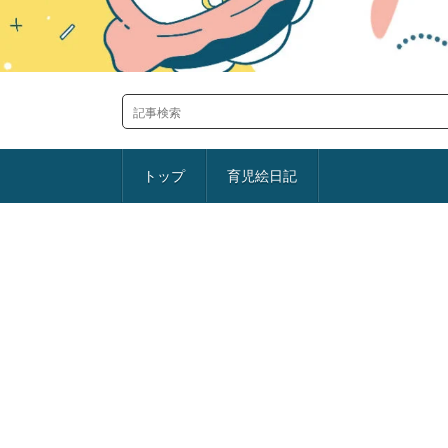
トップ
育児絵日記