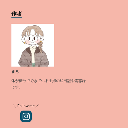
作者
まろ
体が糖分でできている主婦の絵日記や備忘録
です。
＼ Follow me ／