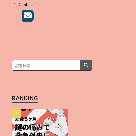
＼ Contact ／
RANKING