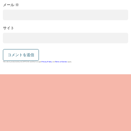
メール
※
サイト
This site is protected by reCAPTCHA and the Google
Privacy Policy
and
Terms of Service
apply.