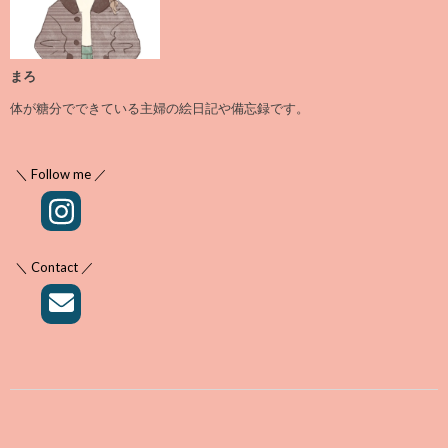
まろ
体が糖分でできている主婦の絵日記や備忘録です。
＼ Follow me ／
＼ Contact ／