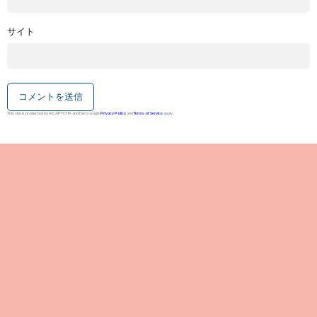
サイト
This site is protected by reCAPTCHA and the Google
Privacy Policy
and
Terms of Service
apply.