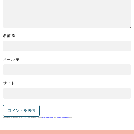
名前
※
メール
※
サイト
This site is protected by reCAPTCHA and the Google
Privacy Policy
and
Terms of Service
apply.