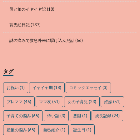
母と娘のイヤイヤ記
(18)
育児絵日記
(137)
謎の痛みで救急外来に駆け込んだ話
(66)
タグ
お祝い
(1)
イヤイヤ期
(18)
コミックエッセイ
(3)
プレママ
(46)
ママ友
(51)
女の子育児
(23)
妊娠
(51)
子育ての悩み
(65)
怖い話
(3)
悪阻
(1)
成長記録
(24)
産後の悩み
(65)
自己紹介
(1)
誕生日
(1)