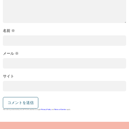
名前
※
メール
※
サイト
This site is protected by reCAPTCHA and the Google
Privacy Policy
and
Terms of Service
apply.