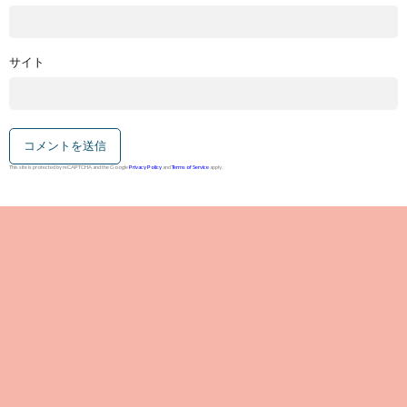
サイト
This site is protected by reCAPTCHA and the Google
Privacy Policy
and
Terms of Service
apply.