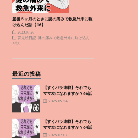
産後５ヶ月のときに謎の痛みで救急外来に駆
け込んだ話【46】
2023.07.26
育児絵日記
謎の痛みで救急外来に駆け込ん
だ話
最近の投稿
【すくパラ連載】それでも
ママ友になれますか？66話
2025.09.24
【すくパラ連載】それでも
ママ友になれますか？64話
2025.07.07