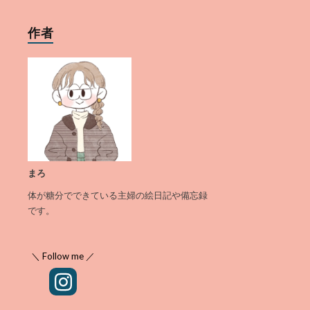
作者
まろ
体が糖分でできている主婦の絵日記や備忘録
です。
＼ Follow me ／