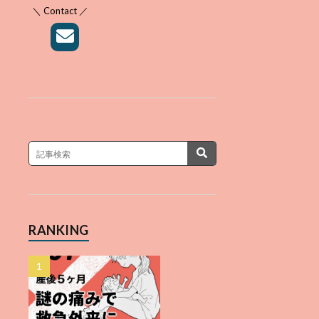
＼ Contact ／
RANKING