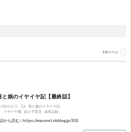
1/3ページ
>
母と娘のイヤイヤ記【最終話】
2024.12.11
母と娘のイヤイヤ記
イヤイヤ期
,
女の子育児
,
成長記録
話から読む↓ https://maromrt.nbblog.jp/202