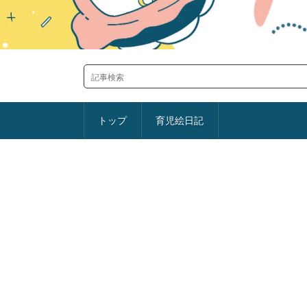
トップ
育児絵日記