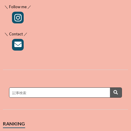
＼ Follow me ／
＼ Contact ／
RANKING