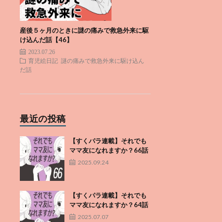
産後５ヶ月のときに謎の痛みで救急外来に駆
け込んだ話【46】
2023.07.26
育児絵日記
謎の痛みで救急外来に駆け込ん
だ話
最近の投稿
【すくパラ連載】それでも
ママ友になれますか？66話
2025.09.24
【すくパラ連載】それでも
ママ友になれますか？64話
2025.07.07