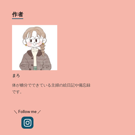
作者
まろ
体が糖分でできている主婦の絵日記や備忘録
です。
＼ Follow me ／