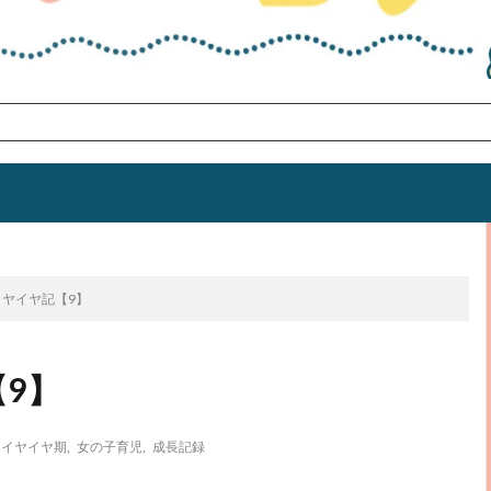
次のお話
ヤイヤ記【9】
9】
イヤイヤ期
,
女の子育児
,
成長記録