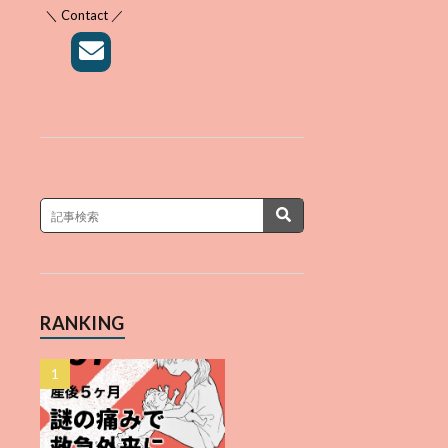
＼ Contact ／
RANKING