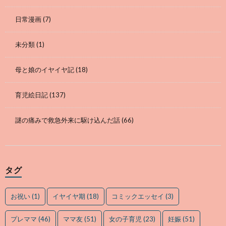
日常漫画
(7)
未分類
(1)
母と娘のイヤイヤ記
(18)
育児絵日記
(137)
謎の痛みで救急外来に駆け込んだ話
(66)
タグ
お祝い
(1)
イヤイヤ期
(18)
コミックエッセイ
(3)
プレママ
(46)
ママ友
(51)
女の子育児
(23)
妊娠
(51)