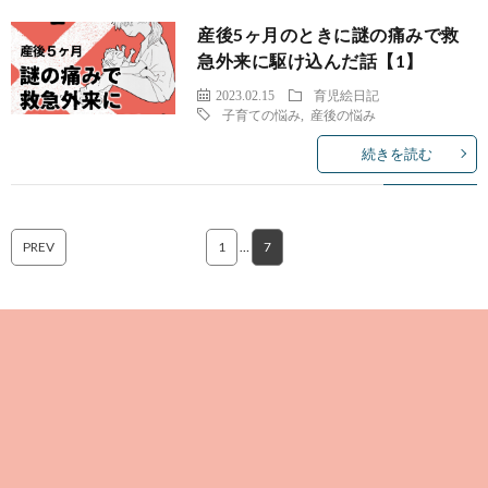
産後5ヶ月のときに謎の痛みで救
急外来に駆け込んだ話【1】
2023.02.15
育児絵日記
子育ての悩み
,
産後の悩み
続きを読む
PREV
1
…
7