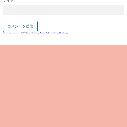
サイト
This site is protected by reCAPTCHA and the Google
Privacy Policy
and
Terms of Service
apply.