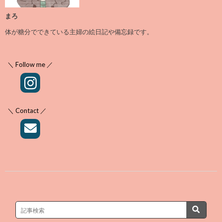
まろ
体が糖分でできている主婦の絵日記や備忘録です。
＼ Follow me ／
＼ Contact ／