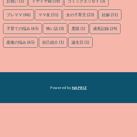
お祝い
(1)
イヤイヤ期
(18)
コミックエッセイ
(3)
プレママ
(46)
ママ友
(51)
女の子育児
(23)
妊娠
(51)
子育ての悩み
(65)
怖い話
(3)
悪阻
(1)
成長記録
(24)
産後の悩み
(65)
自己紹介
(1)
誕生日
(1)
Powered by
NAPBIZ