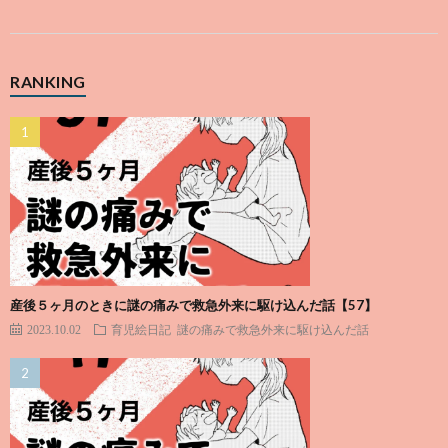
RANKING
産後５ヶ月のときに謎の痛みで救急外来に駆け込んだ話【57】
2023.10.02
育児絵日記
謎の痛みで救急外来に駆け込んだ話