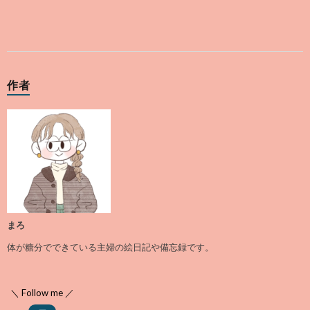
作者
まろ
体が糖分でできている主婦の絵日記や備忘録です。
＼ Follow me ／