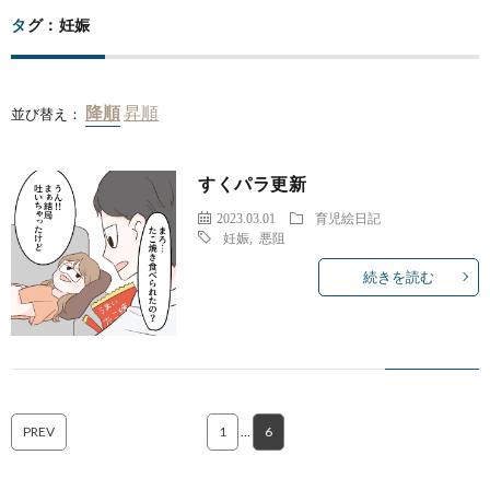
タグ：妊娠
並び替え：
すくパラ更新
2023.03.01
育児絵日記
妊娠
,
悪阻
続きを読む
PREV
1
…
6