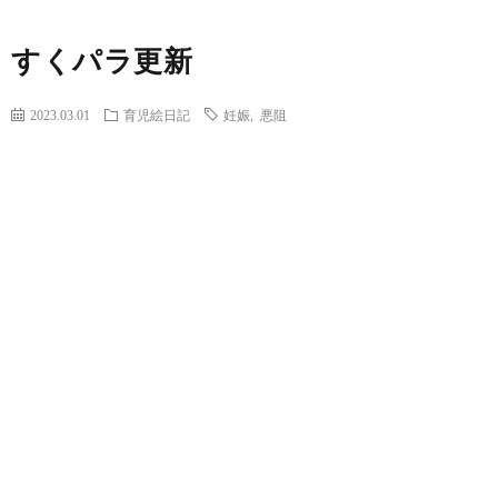
すくパラ更新
2023.03.01
育児絵日記
妊娠
,
悪阻