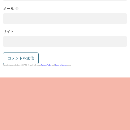
メール
※
サイト
This site is protected by reCAPTCHA and the Google
Privacy Policy
and
Terms of Service
apply.