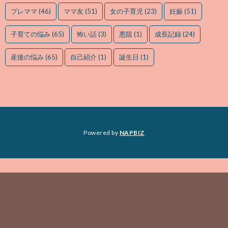
プレママ
(46)
ママ友
(51)
女の子育児
(23)
妊娠
(51)
子育ての悩み
(65)
怖い話
(3)
悪阻
(1)
成長記録
(24)
産後の悩み
(65)
自己紹介
(1)
誕生日
(1)
Powered by
NAPBIZ