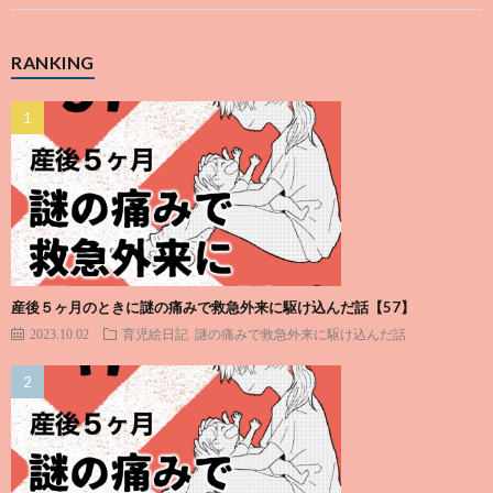
RANKING
産後５ヶ月のときに謎の痛みで救急外来に駆け込んだ話【57】
2023.10.02
育児絵日記
謎の痛みで救急外来に駆け込んだ話