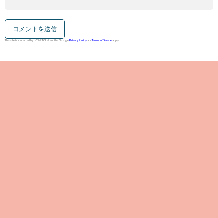
This site is protected by reCAPTCHA and the Google
Privacy Policy
and
Terms of Service
apply.