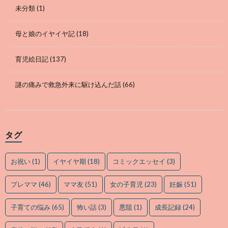
未分類
(1)
母と娘のイヤイヤ記
(18)
育児絵日記
(137)
謎の痛みで救急外来に駆け込んだ話
(66)
タグ
お祝い
(1)
イヤイヤ期
(18)
コミックエッセイ
(3)
プレママ
(46)
ママ友
(51)
女の子育児
(23)
妊娠
(51)
子育ての悩み
(65)
怖い話
(3)
悪阻
(1)
成長記録
(24)