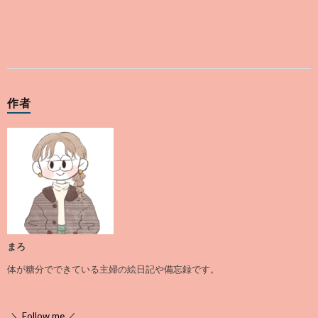
作者
まろ
体が糖分でできている主婦の絵日記や備忘録です。
＼ Follow me ／