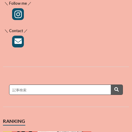
＼ Follow me ／
＼ Contact ／
RANKING