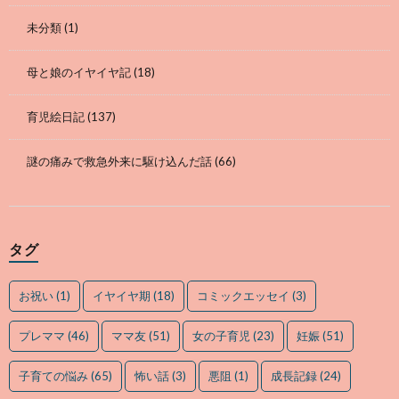
未分類
(1)
母と娘のイヤイヤ記
(18)
育児絵日記
(137)
謎の痛みで救急外来に駆け込んだ話
(66)
タグ
お祝い
(1)
イヤイヤ期
(18)
コミックエッセイ
(3)
プレママ
(46)
ママ友
(51)
女の子育児
(23)
妊娠
(51)
子育ての悩み
(65)
怖い話
(3)
悪阻
(1)
成長記録
(24)