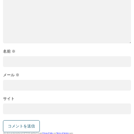
名前
※
メール
※
サイト
This site is protected by reCAPTCHA and the Google
Privacy Policy
and
Terms of Service
apply.