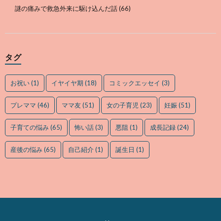
謎の痛みで救急外来に駆け込んだ話
(66)
タグ
お祝い
(1)
イヤイヤ期
(18)
コミックエッセイ
(3)
プレママ
(46)
ママ友
(51)
女の子育児
(23)
妊娠
(51)
子育ての悩み
(65)
怖い話
(3)
悪阻
(1)
成長記録
(24)
産後の悩み
(65)
自己紹介
(1)
誕生日
(1)