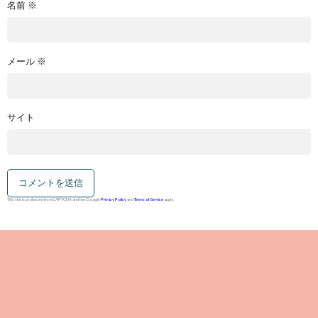
名前
※
メール
※
サイト
This site is protected by reCAPTCHA and the Google
Privacy Policy
and
Terms of Service
apply.