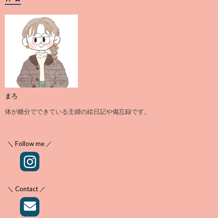
まろ
体が糖分でできている主婦の絵日記や備忘録です。
＼ Follow me ／
＼ Contact ／