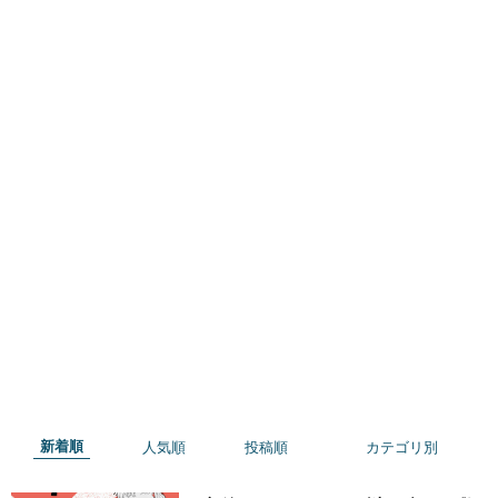
カテゴリ別
お前の母親はどこだ
それでもママ友になれますか？
日常漫画
未分類
母と娘のイヤイヤ記
育児絵日記
謎の痛みで救急外来に駆け込んだ話